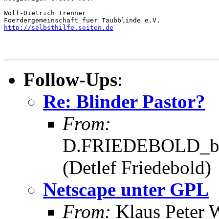
Wolf-Dietrich Trenner

http://selbsthilfe.seiten.de
Follow-Ups
:
Re: Blinder Pastor?
From:
D.FRIEDEBOLD_bE
(Detlef Friedebold)
Netscape unter GPL
From:
Klaus Peter 