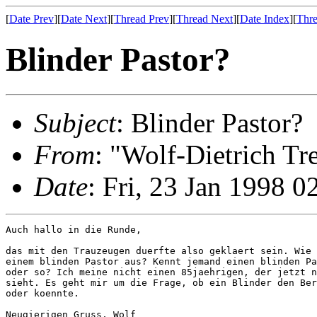
[
Date Prev
][
Date Next
][
Thread Prev
][
Thread Next
][
Date Index
][
Thre
Blinder Pastor?
Subject
: Blinder Pastor?
From
: "Wolf-Dietrich T
Date
: Fri, 23 Jan 1998 
Auch hallo in die Runde,

das mit den Trauzeugen duerfte also geklaert sein. Wie 
einem blinden Pastor aus? Kennt jemand einen blinden Pa
oder so? Ich meine nicht einen 85jaehrigen, der jetzt n
sieht. Es geht mir um die Frage, ob ein Blinder den Ber
oder koennte.

Neugierigen Gruss, Wolf
