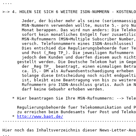
....

>-> 4. HOLEN SIE SICH 6 WEITERE ISDN-NUMMERN - KOSTENLO
     	Jeder, der bisher mehr als seine (serienmaessigen) 3 ISDN

     	MSN-Nummern verwenden wollte, musste 5.- pro Nummer und

     	Monat berappen. Das wird nun anders: Die Telekom darf ab

     	sofort kein monatliches Entgelt fuer zusaetzliche

     	MSN-Rufnummern (MSN=Multiple Subscriber Number, d.h. die

     	versch. Telefonnummern eines ISDN-Anschlusses) verlangen.

     	Dies entschied die Regulierungsbehoerde fuer Telekommunikation

     	und Post (_Reg TP_). Die jeweiligen Rufnummern gehoeren

     	jedoch dem Kunden und duerfen diesem auch nicht in Rechnung

      gestellt werden. Die Deutsche Telekom hat im Gege
     	der _Reg TP_  beantragt, einen einmaligen Betrag von

     	ca. 15,- DM als Aufwandsentschaedigung erheben zu duerfen.

     	Solange diese Entscheidung noch nicht endgueltig gefaellt

     	ist, bleibt eine Beantragung von bis zu weiteren 6 MSN-

     	Rufnummern pro ISDN-Anschluss gratis. Auch im Nachhinein

     	darf keine Gebuehr erhoben werden.

    * Hier beantragen Sie Ihre MSN-Rufnummern: --> Tele
      Regulierungsbehoerde fuer Telekommunikation und P
      zu erreichen beim Bundesamts fuer Post und Teleko
    * 
http://www.bapt.de/
-------------------------------------------------------
Hier noch das Inhaltsverzeichnis dieser News-Letter-Aus
...
