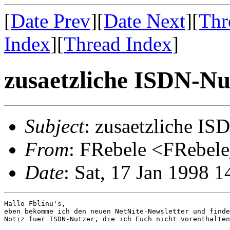
[
Date Prev
][
Date Next
][
Thr
Index
][
Thread Index
]
zusaetzliche ISDN-Nu
Subject
: zusaetzliche IS
From
: FRebele <FRebel
Date
: Sat, 17 Jan 1998 
Hallo Fblinu's,

eben bekomme ich den neuen NetNite-Newsletter und finde
Notiz fuer ISDN-Nutzer, die ich Euch nicht vorenthalten