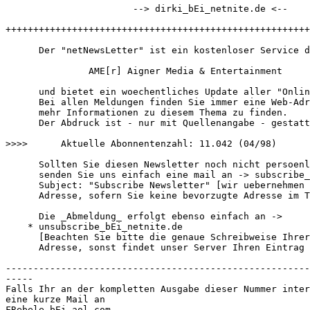
                       --> dirki_bEi_netnite.de <--

+++++++++++++++++++++++++++++++++++++++++++++++++++++++
      Der "netNewsLetter" ist ein kostenloser Service d
               AME[r] Aigner Media & Entertainment

      und bietet ein woechentliches Update aller "Onlin
      Bei allen Meldungen finden Sie immer eine Web-Adr
      mehr Informationen zu diesem Thema zu finden.

      Der Abdruck ist - nur mit Quellenangabe - gestatt
>>>>      Aktuelle Abonnentenzahl: 11.042 (04/98)

      Sollten Sie diesen Newsletter noch nicht persoenl
      senden Sie uns einfach eine mail an -> subscribe_
      Subject: "Subscribe Newsletter" [wir uebernehmen 
      Adresse, sofern Sie keine bevorzugte Adresse im T
      Die _Abmeldung_ erfolgt ebenso einfach an ->

    * unsubscribe_bEi_netnite.de

      [Beachten Sie bitte die genaue Schreibweise Ihrer
      Adresse, sonst findet unser Server Ihren Eintrag 
-------------------------------------------------------
-----

Falls Ihr an der kompletten Ausgabe dieser Nummer inter
eine kurze Mail an

FRebele_bEi_aol.com
