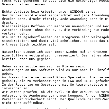
recht weit gekommen, so dass sich die notwendigen Rueck
Grenzen halten liessen.

Echte Vorteile beim Arbeiten unter WINDOWS sind:

Der Drucker wird einmal eingerichtet und jede Anwendung
drucken kann, druckt richtig. Jede Anwendung kann im Hi
drucken.

Gleichzeitiges Oeffnen von mehreren Anwendungen und Wec
zwischen diesen, ohne das z. B. die Verbindung zum Mode
verloren geht.

Die Benutzungsoberflaechen der Programme sind weitesgeh
standardisiert und damit viel aehnlicher, so dass das E
oft wesentlich leichter ist.

Natuerlich stosse ich auch immer wieder mal an Grenzen,
eine Software vollgrafisch praesentiert. Das hat es abe
bereits unter DOS gegeben.

Ueber eines sollte man sich im Klaren sein:

Aenderungen an DOS-Software wird es nur noch in Einzelf
geben.

An dieser Stelle sei einmal Klaus Speisekorn fuer seine
gedankt, die zu Verbesserungen in F&A und HAFAS gefuehr
In der Regel laufen Gespraeche mit Softwareherstellern 
inzwischen so:

Wir werden pruefen, ob wir evtl. in der WINDOWS 95 Vers
entsprechende Aenderung vornehmen koennen. An der WINDO
Version mit Sicherheit nicht. Der Quellcode der DOS-Ver
nicht mehr auffindbar.
