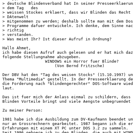
> deutsche Blindenverband hat In seiner Presseerklaerun
> dem Tag   des

> weissen Stockes erklaert, dass wir Blinden das Recht 
> DAtenwelt

> mitgenommen zu werden; deshalb sollte man mit dem Dos
> Programme dafuer entwickeln. Ich denke, dem Sinne nac
> richtig

> verstanden.

> Was meint Ihr? Ist dieser Aufruf in Ordnung?

Hallo Ahmet,

ich habe diesen Aufruf auch gelesen und er hat mich daz
folgende Stellungnahme abzugeben.

                  WINDOWS ein Horror fuer Blinde?

                      (Von Bernd Fritzsche)

Der DBV hat den "Tag des weisen Stocks" (15.10.1997) un
Thema "Multimedia" gestellt. In der Presseerklaerung de
die Forderung nach "blindengerechter" DOS-Software wied
laut.

Das ist fuer mich der Anlass einmal zu schildern, dass 
Blinden Vorteile bringt und viele Aengste unbegruendet 
Zu meiner Person:

1981 habe ich die Ausbildung zum DV-Kaufmann beendet un
nur an Grossrechnern gearbeitet. 1987 begann ich die er
Erfahrungen mit einem XT PC unter DOS 3.2 zu sammeln.

Seit 1996 gehoere ich zu den Blinden, die auch mit WIND