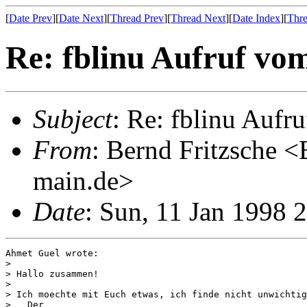
[
Date Prev
][
Date Next
][
Thread Prev
][
Thread Next
][
Date Index
][
Thre
Re: fblinu Aufruf vo
Subject
: Re: fblinu Auf
From
: Bernd Fritzsche <
main.de>
Date
: Sun, 11 Jan 1998 
Ahmet Guel wrote:

>

> Hallo zusammen!

>

> Ich moechte mit Euch etwas, ich finde nicht unwichtig
>   Der
