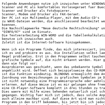
Folgende Anwendungen nutze ich inzwischen unter WINDOWS
Scanner und PC als komfortables Vorlesegeraet fuer Buec
Scanner und Drucker als Fotokopierer.

Scanner, Modem und Drucker als FAX-Geraet.

Der PC ist ein Multimedia-Player, mit dem Audio-CD's

zu WAVE-Dateien werden, die anschliessend bearbeitet we
koennen.

Die Nachschlagewerke "Neue deutsche Rechtschreibung" un
"DINFO/97" sind im Einsatz.

Die Textverarbeitung WIN-WORD und die Tabellenkalkulati
benutze ich inzwischen auch.

Zuletzt ist die Internet-Software hinzugekommen.

Wenn ich ein Programm finde, das mich interessiert, ins
ich es und probiere es aus. Die Installation selbst lae
Regel problemlos. Erst in den Programmen selbst tauchen

grafische Symbole auf, die nicht erkannt werden. Hier g
dann wie folgt vor:

Ausprobieren was geschieht, wenn das unbekannte Symbol

angeklickt wird. Oeffnet sich beispielsweise das CD-ROM
ist die Funktion eindeutig. BLINDOWS ermoeglicht dem An
Zuordnung von Bezeichnungen zu grafischen Symbolen im D
ist nicht notwendig eine Programmiersprache oder aehnli
erlernen. Auf diese Weise ist es mir gelungen ohne frem
eine CD-Player-Software komplett in drei Stunden zu tra
Dies waere mit Hilfe eines Sehenden natuerlich viel sch
gegangen. Wichtig fuer mich ist jedoch, dass solche Anp
auch alleine machbar sind. Auf diese Art wird man nicht
Programm in den Griff bekommen, bis jetzt bin ich jedoc