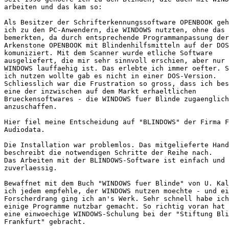
arbeiten und das kam so:

Als Besitzer der Schrifterkennungssoftware OPENBOOK geh
ich zu den PC-Anwendern, die WINDOWS nutzten, ohne das 
bemerkten, da durch entsprechende Programmanpassung der
Arkenstone OPENBOOK mit Blindenhilfsmitteln auf der DOS
komuniziert. Mit dem Scanner wurde etliche Software

ausgeliefert, die mir sehr sinnvoll erschien, aber nur 
WINDOWS lauffaehig ist. Das erlebte ich immer oefter. S
ich nutzen wollte gab es nicht in einer DOS-Version.

Schliesslich war die Frustration so gross, dass ich bes
eine der inzwischen auf dem Markt erhaeltlichen

Brueckensoftwares - die WINDOWS fuer Blinde zugaenglich
anzuschaffen.

Hier fiel meine Entscheidung auf "BLINDOWS" der Firma F
Audiodata.

Die Installation war problemlos. Das mitgelieferte Hand
beschreibt die notwendigen Schritte der Reihe nach.

Das Arbeiten mit der BLINDOWS-Software ist einfach und 
zuverlaessig.

Bewaffnet mit dem Buch "WINDOWS fuer Blinde" von U. Kal
ich jedem empfehle, der WINDOWS nutzen moechte - und ei
Forscherdrang ging ich an's Werk. Sehr schnell habe ich
einige Programme nutzbar gemacht. So richtig voran hat 
eine einwoechige WINDOWS-Schulung bei der "Stiftung Bli
Frankfurt" gebracht.
