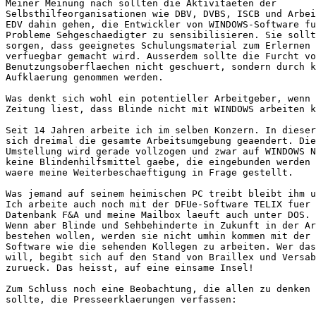
Meiner Meinung nach sollten die Aktivitaeten der

Selbsthilfeorganisationen wie DBV, DVBS, ISCB und Arbei
EDV dahin gehen, die Entwickler von WINDOWS-Software fu
Probleme Sehgeschaedigter zu sensibilisieren. Sie sollt
sorgen, dass geeignetes Schulungsmaterial zum Erlernen 
verfuegbar gemacht wird. Ausserdem sollte die Furcht vo
Benutzungsoberflaechen nicht geschuert, sondern durch k
Aufklaerung genommen werden.

Was denkt sich wohl ein potentieller Arbeitgeber, wenn 
Zeitung liest, dass Blinde nicht mit WINDOWS arbeiten k
Seit 14 Jahren arbeite ich im selben Konzern. In dieser
sich dreimal die gesamte Arbeitsumgebung geaendert. Die
Umstellung wird gerade vollzogen und zwar auf WINDOWS N
keine Blindenhilfsmittel gaebe, die eingebunden werden 
waere meine Weiterbeschaeftigung in Frage gestellt.

Was jemand auf seinem heimischen PC treibt bleibt ihm u
Ich arbeite auch noch mit der DFUe-Software TELIX fuer 
Datenbank F&A und meine Mailbox laeuft auch unter DOS.

Wenn aber Blinde und Sehbehinderte in Zukunft in der Ar
bestehen wollen, werden sie nicht umhin kommen mit der 
Software wie die sehenden Kollegen zu arbeiten. Wer das
will, begibt sich auf den Stand von Braillex und Versab
zurueck. Das heisst, auf eine einsame Insel!

Zum Schluss noch eine Beobachtung, die allen zu denken 
sollte, die Presseerklaerungen verfassen:
