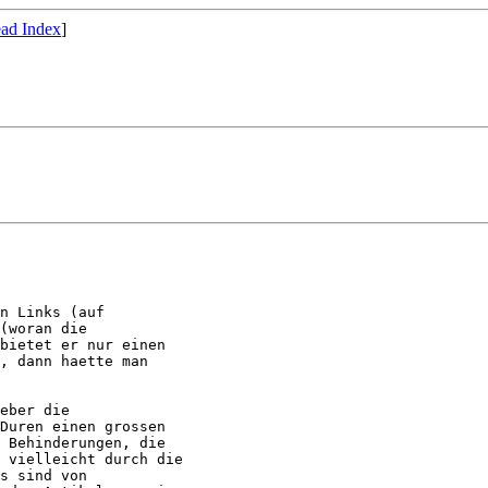
ad Index
]
n Links (auf

(woran die

bietet er nur einen

, dann haette man

eber die

Duren einen grossen

 Behinderungen, die

 vielleicht durch die

s sind von
