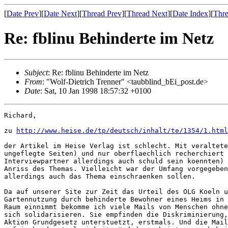
[
Date Prev
][
Date Next
][
Thread Prev
][
Thread Next
][
Date Index
][
Thre
Re: fblinu Behinderte im Netz
Subject
: Re: fblinu Behinderte im Netz
From
: "Wolf-Dietrich Trenner" <taubblind_bEi_post.de>
Date
: Sat, 10 Jan 1998 18:57:32 +0100
Richard,

zu 
http://www.heise.de/tp/deutsch/inhalt/te/1354/1.html
der Artikel im Heise Verlag ist schlecht. Mit veraltete
ungeflegte Seiten) und nur oberflaechlich recherchiert 
Interviewpartner allerdings auch schuld sein koennten) 
Anriss des Themas. Vielleicht war der Umfang vorgegeben
allerdings auch das Thema einschraenken sollen.

Da auf unserer Site zur Zeit das Urteil des OLG Koeln u
Gartennutzung durch behinderte Bewohner eines Heims in 
Raum einnimmt bekomme ich viele Mails von Menschen ohne
sich solidarisieren. Sie empfinden die Diskriminierung,
Aktion Grundgesetz unterstuetzt, erstmals. Und die Mail