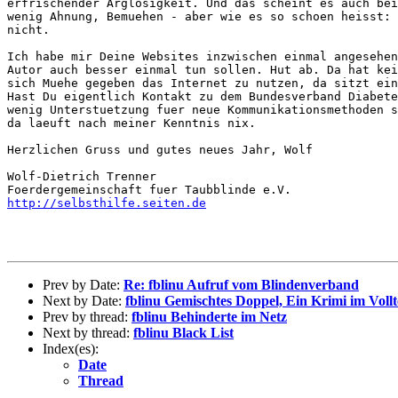
erfrischender Arglosigkeit. Und das scheint es auch bei
wenig Ahnung, Bemuehen - aber wie es so schoen heisst: 
nicht.

Ich habe mir Deine Websites inzwischen einmal angesehen
Autor auch besser einmal tun sollen. Hut ab. Da hat kei
sich Muehe gegeben das Internet zu nutzen, da sitzt ein
Hast Du eigentlich Kontakt zu dem Bundesverband Diabete
wenig Unterstuetzung fuer neue Kommunikationsmethoden s
da laeuft nach meiner Kenntnis nix.

Herzlichen Gruss und gutes neues Jahr, Wolf

Wolf-Dietrich Trenner

http://selbsthilfe.seiten.de
Prev by Date:
Re: fblinu Aufruf vom Blindenverband
Next by Date:
fblinu Gemischtes Doppel, Ein Krimi im Vollt
Prev by thread:
fblinu Behinderte im Netz
Next by thread:
fblinu Black List
Index(es):
Date
Thread