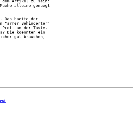
 dem Artikel zu sein:

Muehe alleine genuegt

. Das haette der

n "armer Behinderter"

 Profi an der Taste.

s? Die koennten ein

icher gut brauchen,

ext