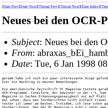
[
Date Prev
][
Date Next
][
Thread Prev
][
Thread Next
][
Date Index
][
Thre
Neues bei den OCR-
Subject
: Neues bei den
From
: abraxas_bEi_hamb
Date
: Tue, 6 Jan 1998 
gerade habe ich noch ein paar interessante Dinge gefund
hier ein Nachtrag zu meinen Bemerkungen.

Die amerikanische Zeitschrift PC Magazine testete gerad
OCR-Programme. Cuneiform, der Gewinner in der c't, kam 
Magazine in Sachen Erkennungsgenauigkeit nur auf Platz 
mal sehen, dass man Testberichten nicht einfach trauen 
testen ist immer am besten. Trotzdem, ich lese schon ga
Testberichtete. Den des PC Magazine's gibt's unter www.