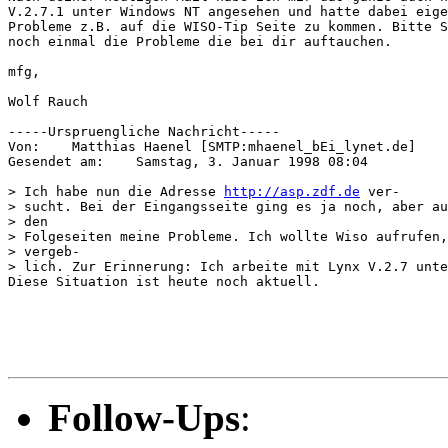
V.2.7.1 unter Windows NT angesehen und hatte dabei eige
Probleme z.B. auf die WISO-Tip Seite zu kommen. Bitte S
noch einmal die Probleme die bei dir auftauchen.

mfg,

Wolf Rauch

-----Urspruengliche Nachricht-----

Von:	Matthias Haenel [SMTP:mhaenel_bEi_lynet.de]

Gesendet am:	Samstag, 3. Januar 1998 08:04

> Ich habe nun die Adresse 
http://asp.zdf.de
 ver-

> sucht. Bei der Eingangsseite ging es ja noch, aber au
> den

> Folgeseiten meine Probleme. Ich wollte Wiso aufrufen,
> vergeb-

> lich. Zur Erinnerung: Ich arbeite mit Lynx V.2.7 unte
Diese Situation ist heute noch aktuell.

Follow-Ups
: