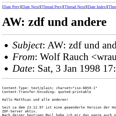
[
Date Prev
][
Date Next
][
Thread Prev
][
Thread Next
][
Date Index
][
Thre
AW: zdf und andere
Subject
: AW: zdf und an
From
: Wolf Rauch <wra
Date
: Sat, 3 Jan 1998 17
Content-Type: text/plain; charset="iso-8859-1"

Content-Transfer-Encoding: quoted-printable

Hallo Matthias und alle anderen!

Seit ca dem 23.12.97 ist eine geaenderte Version der Ho
ZDF-Server aktiv.

Nach deiner heutigen Mail habe ich mir das ganze auch n