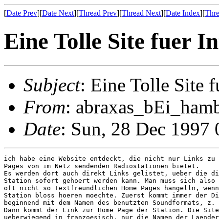
[
Date Prev
][
Date Next
][
Thread Prev
][
Thread Next
][
Date Index
][
Thre
Eine Tolle Site fuer 
Subject
: Eine Tolle Site 
From
: abraxas_bEi_hamb
Date
: Sun, 28 Dec 1997
ich habe eine Website entdeckt, die nicht nur Links zu 
Pages von im Netz sendenden Radiostationen bietet.

Es werden dort auch direkt Links gelistet, ueber die di
Station sofort gehoert werden kann. Man muss sich also 
oft nicht so Textfreundlichen Home Pages hangelln, wenn
Station bloss hoeren moechte. Zuerst kommt immer der Di
beginnend mit dem Namen des benutzten Soundformats, z. 
Dann kommt der Link zur Home Page der Station. Die Site
ueberwiegend in franzoesisch, nur die Namen der Laender