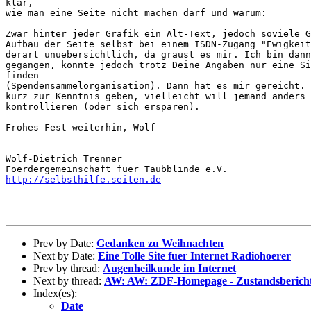
klar,

wie man eine Seite nicht machen darf und warum:

Zwar hinter jeder Grafik ein Alt-Text, jedoch soviele G
Aufbau der Seite selbst bei einem ISDN-Zugang "Ewigkeit
derart unuebersichtlich, da graust es mir. Ich bin dann
gegangen, konnte jedoch trotz Deine Angaben nur eine Si
finden

(Spendensammelorganisation). Dann hat es mir gereicht. 
kurz zur Kenntnis geben, vielleicht will jemand anders 
kontrollieren (oder sich ersparen).

Frohes Fest weiterhin, Wolf

Wolf-Dietrich Trenner

http://selbsthilfe.seiten.de
Prev by Date:
Gedanken zu Weihnachten
Next by Date:
Eine Tolle Site fuer Internet Radiohoerer
Prev by thread:
Augenheilkunde im Internet
Next by thread:
AW: AW: ZDF-Homepage - Zustandsberich
Index(es):
Date