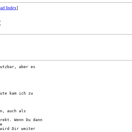
ad Index
]
t
utzbar, aber es

ute kam ich zu

n, auch als

rekt. Wenn Du dann

e

wird Dir weiter
