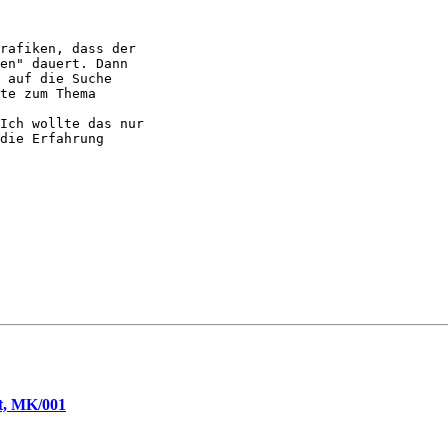
rafiken, dass der

en" dauert. Dann

 auf die Suche

te zum Thema

Ich wollte das nur

die Erfahrung

t, MK/001