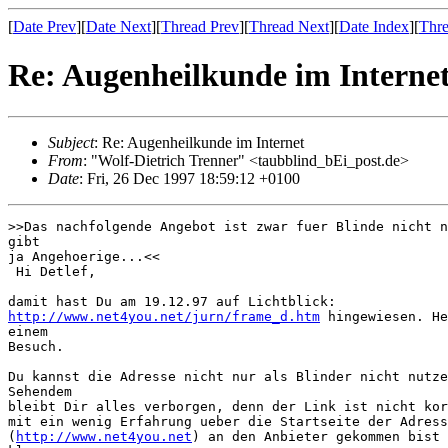
[
Date Prev
][
Date Next
][
Thread Prev
][
Thread Next
][
Date Index
][
Thre
Re: Augenheilkunde im Interne
Subject
: Re: Augenheilkunde im Internet
From
: "Wolf-Dietrich Trenner" <taubblind_bEi_post.de>
Date
: Fri, 26 Dec 1997 18:59:12 +0100
>>Das nachfolgende Angebot ist zwar fuer Blinde nicht n
gibt

ja Angehoerige...<<

 Hi Detlef,

http://www.net4you.net/jurn/frame_d.htm
 hingewiesen. He
einem

Besuch.

Du kannst die Adresse nicht nur als Blinder nicht nutze
Sehendem

bleibt Dir alles verborgen, denn der Link ist nicht kor
mit ein wenig Erfahrung ueber die Startseite der Adress
(
http://www.net4you.net
) an den Anbieter gekommen bist 