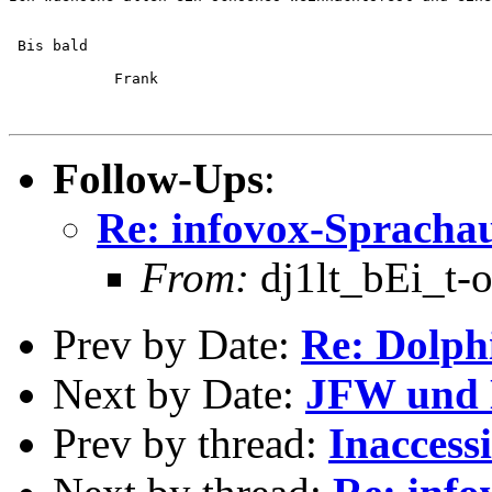
 Bis bald

            Frank

Follow-Ups
:
Re: infovox-Spracha
From:
dj1lt_bEi_t-o
Prev by Date:
Re: Dolph
Next by Date:
JFW und 
Prev by thread:
Inaccess