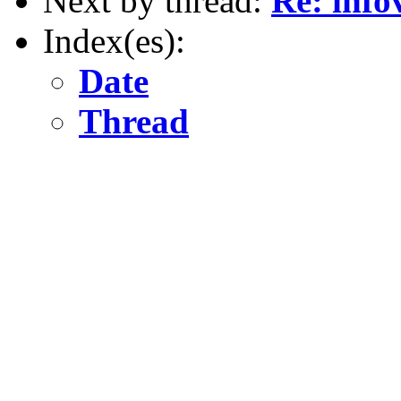
Next by thread:
Re: inf
Index(es):
Date
Thread