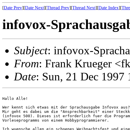
[
Date Prev
][
Date Next
][
Thread Prev
][
Thread Next
][
Date Index
][
Thre
infovox-Sprachausga
Subject
: infovox-Sprach
From
: Frank Krueger <f
Date
: Sun, 21 Dec 1997
Hallo Alle!

Wer kennt sich etwas mit der Sprachausgabe Infovox aus?

Mir geht es dabei um die "Ansprechbarkeit" einer Steckk
(infovox 500). Dieses ist erforderlich fuer die Program
Vorleseprogramms von einem Hobbyprogrammierer.

Ich wuensche allen ein schoenes Weihnachtsfest und eine