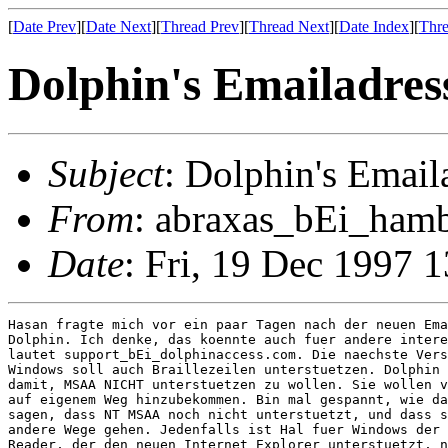
[
Date Prev
][
Date Next
][
Thread Prev
][
Thread Next
][
Date Index
][
Thre
Dolphin's Emailadres
Subject
: Dolphin's Email
From
: abraxas_bEi_hamb
Date
: Fri, 19 Dec 1997
Hasan fragte mich vor ein paar Tagen nach der neuen Ema
Dolphin. Ich denke, das koennte auch fuer andere intere
lautet support_bEi_dolphinaccess.com. Die naechste Vers
Windows soll auch Braillezeilen unterstuetzen. Dolphin 
damit, MSAA NICHT unterstuetzen zu wollen. Sie wollen v
auf eigenem Weg hinzubekommen. Bin mal gespannt, wie da
sagen, dass NT MSAA noch nicht unterstuetzt, und dass s
andere Wege gehen. Jedenfalls ist Hal fuer Windows der 
Reader, der den neuen Internet Explorer unterstuetzt, n