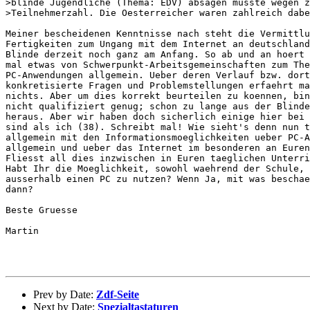
>blinde Jugendliche (Thema: EDV) absagen musste wegen z
>Teilnehmerzahl. Die Oesterreicher waren zahlreich dabe
Meiner bescheidenen Kenntnisse nach steht die Vermittlu
Fertigkeiten zum Ungang mit dem Internet an deutschland
Blinde derzeit noch ganz am Anfang. So ab und an hoert 
mal etwas von Schwerpunkt-Arbeitsgemeinschaften zum The
PC-Anwendungen allgemein. Ueber deren Verlauf bzw. dort
konkretisierte Fragen und Problemstellungen erfaehrt ma
nichts. Aber um dies korrekt beurteilen zu koennen, bin
nicht qualifiziert genug; schon zu lange aus der Blinde
heraus. Aber wir haben doch sicherlich einige hier bei 
sind als ich (38). Schreibt mal! Wie sieht's denn nun t
allgemein mit den Informationsmoeglichkeiten ueber PC-A
allgemein und ueber das Internet im besonderen an Euren
Fliesst all dies inzwischen in Euren taeglichen Unterri
Habt Ihr die Moeglichkeit, sowohl waehrend der Schule, 
ausserhalb einen PC zu nutzen? Wenn Ja, mit was beschae
dann?

Beste Gruesse

Martin

Prev by Date:
Zdf-Seite
Next by Date:
Spezialtastaturen