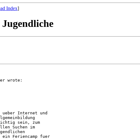
ad Index
]
 Jugendliche
er wrote:

 ueber Internet und

lgemeinbildung

ichtig sein, zum

llen Suchen im

gendlichen

 ein Feriencamp fuer
