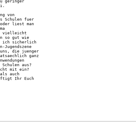
u geringer

i.

ng von

s Schulen fuer

oder liest man

ma

 vielleicht

n so gut wie

 ich sicherlich

n-Jugendszene

uns, die juenger

atsaechlich ganz

nwendungen

 Schulen aus?

cht mit ein?

als auch

ftigt Ihr Euch
