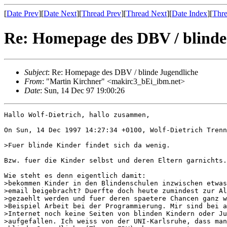
[
Date Prev
][
Date Next
][
Thread Prev
][
Thread Next
][
Date Index
][
Thre
Re: Homepage des DBV / blinde
Subject
: Re: Homepage des DBV / blinde Jugendliche
From
: "Martin Kirchner" <makirc3_bEi_ibm.net>
Date
: Sun, 14 Dec 97 19:00:26
Hallo Wolf-Dietrich, hallo zusammen,

On Sun, 14 Dec 1997 14:27:34 +0100, Wolf-Dietrich Trenn
>Fuer blinde Kinder findet sich da wenig.

Bzw. fuer die Kinder selbst und deren Eltern garnichts.

Wie steht es denn eigentlich damit:

>bekommen Kinder in den Blindenschulen inzwischen etwas
>email beigebracht? Duerfte doch heute zumindest zur Al
>gezaehlt werden und fuer deren spaetere Chancen ganz w
>Beispiel Arbeit bei der Programmierung. Mir sind bei a
>Internet noch keine Seiten von blinden Kindern oder Ju
>aufgefallen. Ich weiss von der UNI-Karlsruhe, dass man