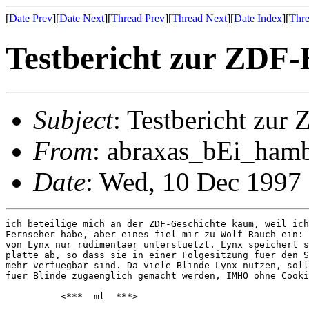
[
Date Prev
][
Date Next
][
Thread Prev
][
Thread Next
][
Date Index
][
Thre
Testbericht zur ZDF
Subject
: Testbericht zu
From
: abraxas_bEi_hamb
Date
: Wed, 10 Dec 1997
ich beteilige mich an der ZDF-Geschichte kaum, weil ich
Fernseher habe, aber eines fiel mir zu Wolf Rauch ein: 
von Lynx nur rudimentaer unterstuetzt. Lynx speichert s
platte ab, so dass sie in einer Folgesitzung fuer den S
mehr verfuegbar sind. Da viele Blinde Lynx nutzen, soll
fuer Blinde zugaenglich gemacht werden, IMHO ohne Cooki
          <***  ml  ***>
