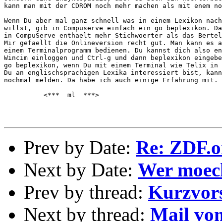
kann man mit der CDROM noch mehr machen als mit enem no
Wenn Du aber mal ganz schnell was in einem Lexikon nach
willst, gib in Compuserve einfach ein go beplexikon. Da
in CompuServe enthaelt mehr Stichwoerter als das Bertel
Mir gefaellt die Onlineversion recht gut. Man kann es a
einem Terminalprogramm bedienen. Du kannst dich also en
Wincim einloggen und Ctrl-g und dann beplexikon eingebe
go beplexikon, wenn Du mit einem Terminal wie Telix in 
Du an englischsprachigen Lexika interessiert bist, kann
nochmal melden. Da habe ich auch einige Erfahrung mit.

          <***  ml  ***>

Prev by Date:
Re: ZDF.o
Next by Date:
Wer moech
Prev by thread:
Kurzvors
Next by thread:
Mail vo