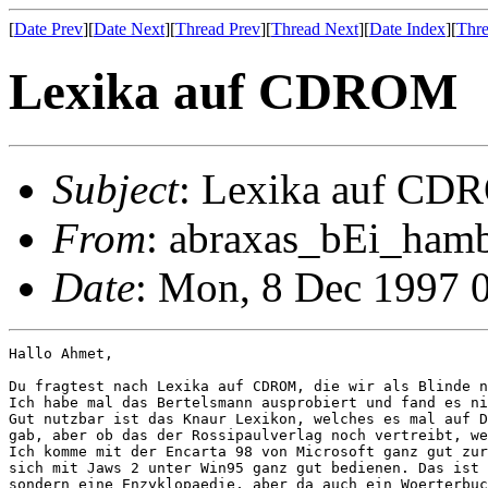
[
Date Prev
][
Date Next
][
Thread Prev
][
Thread Next
][
Date Index
][
Thre
Lexika auf CDROM
Subject
: Lexika auf C
From
: abraxas_bEi_hamb
Date
: Mon, 8 Dec 1997 
Hallo Ahmet,

Du fragtest nach Lexika auf CDROM, die wir als Blinde n
Ich habe mal das Bertelsmann ausprobiert und fand es ni
Gut nutzbar ist das Knaur Lexikon, welches es mal auf D
gab, aber ob das der Rossipaulverlag noch vertreibt, we
Ich komme mit der Encarta 98 von Microsoft ganz gut zur
sich mit Jaws 2 unter Win95 ganz gut bedienen. Das ist 
sondern eine Enzyklopaedie, aber da auch ein Woerterbuc