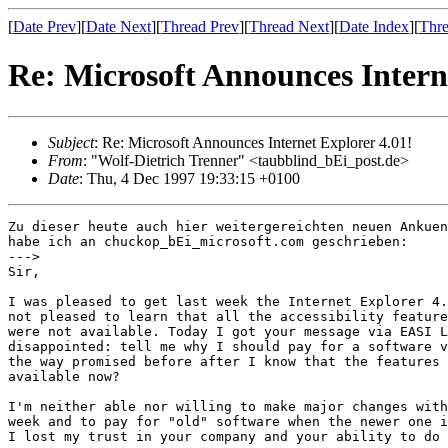
[
Date Prev
][
Date Next
][
Thread Prev
][
Thread Next
][
Date Index
][
Thre
Re: Microsoft Announces Intern
Subject
: Re: Microsoft Announces Internet Explorer 4.01!
From
: "Wolf-Dietrich Trenner" <taubblind_bEi_post.de>
Date
: Thu, 4 Dec 1997 19:33:15 +0100
Zu dieser heute auch hier weitergereichten neuen Ankuen
habe ich an chuckop_bEi_microsoft.com geschrieben:

--->

Sir,

I was pleased to get last week the Internet Explorer 4.
not pleased to learn that all the accessibility feature
were not available. Today I got your message via EASI L
disappointed: tell me why I should pay for a software v
the way promised before after I know that the features 
available now?

I'm neither able nor willing to make major changes with
week and to pay for "old" software when the newer one i
I lost my trust in your company and your ability to do 