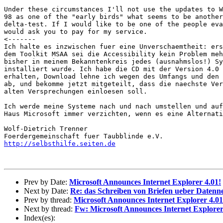
Under these circumstances I'll not use the updates to W
98 as one of the "early birds" what seems to be another
delta-test. If I would like to be one of the people eva
would ask you to pay for my service.

<-------

Ich halte es inzwischen fuer eine Unverschaemtheit: ers
dem Toolkit MSAA sei die Accessibility kein Problem meh
bisher in meinem Bekanntenkreis jedes (ausnahmslos!) Sy
installiert wurde. Ich habe die CD mit der Version 4.0 
erhalten, Download lehne ich wegen des Umfangs und den 
ab, und bekomme jetzt mitgeteilt, dass die naechste Ver
alten Versprechungen einloesen soll.

Ich werde meine Systeme nach und nach umstellen und auf
Haus Microsoft immer verzichten, wenn es eine Alternati
Wolf-Dietrich Trenner

http://selbsthilfe.seiten.de
Prev by Date:
Microsoft Announces Internet Explorer 4.01!
Next by Date:
Re: das Schreiben von Briefen ueber Datenn
Prev by thread:
Microsoft Announces Internet Explorer 4.01
Next by thread:
Fw: Microsoft Announces Internet Explorer
Index(es):