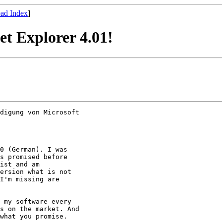
ad Index
]
et Explorer 4.01!
digung von Microsoft

0 (German). I was

s promised before

ist and am

ersion what is not

I'm missing are

 my software every

s on the market. And

what you promise.
