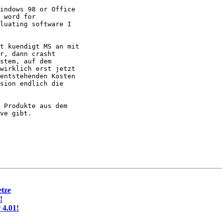
indows 98 or Office

 word for

luating software I

t kuendigt MS an mit

r, dann crasht

stem, auf dem

wirklich erst jetzt

entstehenden Kosten

sion endlich die

 Produkte aus dem

ve gibt.

etze
!
 4.01!