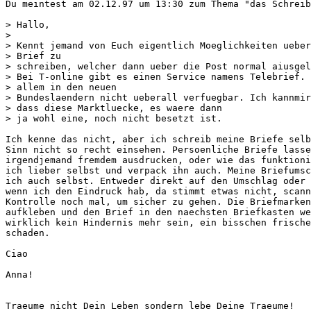
Du meintest am 02.12.97 um 13:30 zum Thema "das Schreib
> Hallo,

>

> Kennt jemand von Euch eigentlich Moeglichkeiten ueber
> Brief zu

> schreiben, welcher dann ueber die Post normal aiusgel
> Bei T-online gibt es einen Service namens Telebrief. 
> allem in den neuen

> Bundeslaendern nicht ueberall verfuegbar. Ich kannmir
> dass diese Marktluecke, es waere dann

> ja wohl eine, noch nicht besetzt ist.

Ich kenne das nicht, aber ich schreib meine Briefe selb
Sinn nicht so recht einsehen. Persoenliche Briefe lasse
irgendjemand fremdem ausdrucken, oder wie das funktioni
ich lieber selbst und verpack ihn auch. Meine Briefumsc
ich auch selbst. Entweder direkt auf den Umschlag oder 
wenn ich den Eindruck hab, da stimmt etwas nicht, scann
Kontrolle noch mal, um sicher zu gehen. Die Briefmarken
aufkleben und den Brief in den naechsten Briefkasten we
wirklich kein Hindernis mehr sein, ein bisschen frische
schaden.

Ciao

Anna!

Traeume nicht Dein Leben sondern lebe Deine Traeume!
