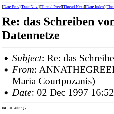
[
Date Prev
][
Date Next
][
Thread Prev
][
Thread Next
][
Date Index
][
Thre
Re: das Schreiben vo
Datennetze
Subject
: Re: das Schreib
From
: ANNATHEGREEK_bE
Maria Courtpozanis)
Date
: 02 Dec 1997 16:5
Hallo Joerg,
