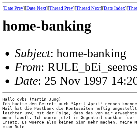
[
Date Prev
][
Date Next
][
Thread Prev
][
Thread Next
][
Date Index
][
Thre
home-banking
Subject
: home-banking
From
: RULE_bEi_seerose
Date
: 25 Nov 1997 14:2
Hallo dvbs (Martin Jung)

Ich haette den Betreff auch "April April" nennen koenne
Mail hat die Postbank die Kontoseiten heftig umgestellt
leichter usw) mit der Folge, dass das von mir erwaehnte
mehr laeuft. Ich waere jetzt im Gegenteil dankbar fuer 
Ersatz. Es wuerde also keinen Sinn mehr machen, meine M
ciao Rule
