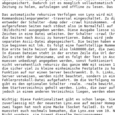
abgespeichert. Dadurch ist es moeglich vollautomatisch 
Zeitung zu holen, aufzulegen und offline zu lesen. Das 
Das automatische rekursive Verfolgen von Lynx wird mit 
Kommandozeilenparameter -traversal eingeschaltet. Zu di
entweder der Schalter -dump oder -crawl hinzukommen. -d
aufgerufenen Seiten nach stdout also im Normalfall auf 
(Bildschirm) ausgegeben werden. Diese Ausgabe liesse si
Zeichen in eine Datei umleiten. Der Schalter -crawl (kr
die Seiten nach Ascii zu konvertieren. Dabei wird jede 
separaten Ascii-Datei abgespeichert. Die Seiten haben e
Sie beginnen mit lnk. Es folgt eine fuenfstellige Numme
Die erste Seite heisst dann also lnk00000.dat, die zwei
In diesen Dateien steht in der ersten Zeile die Url der
Zeile steht der Dateiname, und es folgt der Text in Asc
muessen unbedingt angegeben werden, sonst funktioniert 
nicht versehentlich rekursiv das ganze WWW mit seinen 1
die sicher viel zu kleine einheimische Festplatte zu ho
Funktion auf nur einen Server beschraenkt. D. h. Links,
Server verweisen, werden nicht beachtet, sondern in ein
Fehlerprotokoll-Datei aufgefuehrt. Um die Verfolgung no
gibt es den optionalen Schalter -realm. -realm bewirkt,
dem Startverzeichnis geholt werden. Links, die zwar auf
jedoch in einem anderen Verzeichnis liegen, werden eben
Wichtig: Diese Funktionalitaet gibt es schon lange. Sie
zuverlaessig mit der neuesten Lynx.exe auf meiner Homep
zwei Tagen hat noch eine Macke (Socket failed). Es tut 
muesstet euch nochmals bemuehen, die Lynx.exe vom 19. N
Nicht wundern, sie traegt dieselbe Versionsnummer.
