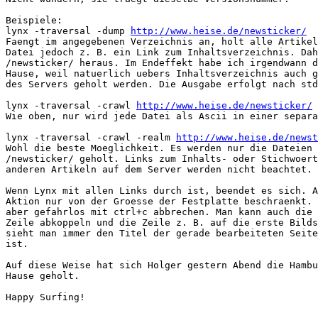
Beispiele:

lynx -traversal -dump 
http://www.heise.de/newsticker/
Faengt im angegebenen Verzeichnis an, holt alle Artikel
Datei jedoch z. B. ein Link zum Inhaltsverzeichnis. Dah
/newsticker/ heraus. Im Endeffekt habe ich irgendwann d
Hause, weil natuerlich uebers Inhaltsverzeichnis auch g
des Servers geholt werden. Die Ausgabe erfolgt nach std
lynx -traversal -crawl 
http://www.heise.de/newsticker/
Wie oben, nur wird jede Datei als Ascii in einer separa
lynx -traversal -crawl -realm 
http://www.heise.de/newst
Wohl die beste Moeglichkeit. Es werden nur die Dateien 
/newsticker/ geholt. Links zum Inhalts- oder Stichwoert
anderen Artikeln auf dem Server werden nicht beachtet.

Wenn Lynx mit allen Links durch ist, beendet es sich. A
Aktion nur von der Groesse der Festplatte beschraenkt. 
aber gefahrlos mit ctrl+c abbrechen. Man kann auch die 
Zeile abkoppeln und die Zeile z. B. auf die erste Bilds
sieht man immer den Titel der gerade bearbeiteten Seite
ist.

Auf diese Weise hat sich Holger gestern Abend die Hambu
Hause geholt.

Happy Surfing!
