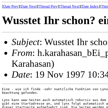
[
Date Prev
][
Date Next
][
Thread Prev
][
Thread Next
][
Date Index
][
Thre
Wusstet Ihr schon? e
Subject
: Wusstet Ihr sch
From
: h.karahasan_bEi_
Karahasan)
Date
: 19 Nov 1997 10:3
Eine - wie ich finde -sehr nuetzliche Funktion von Lynx
beachtung gefunden.

Lynx kann www-Seiten auch automatisch rekursiv aus dem 
gibt eine Startadresse an, und lynx folgt automatisch a
dieser Startseite aufgefuehrt sind. Die Seiten werden g