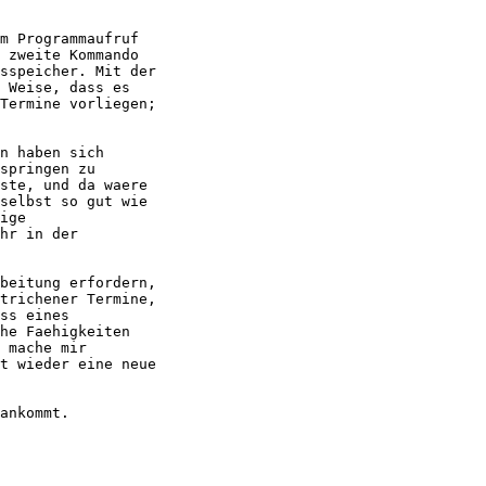
m Programmaufruf

 zweite Kommando

sspeicher. Mit der

 Weise, dass es

Termine vorliegen;

n haben sich

springen zu

ste, und da waere

selbst so gut wie

ige

hr in der

beitung erfordern,

trichener Termine,

ss eines

he Faehigkeiten

 mache mir

t wieder eine neue

ankommt.
