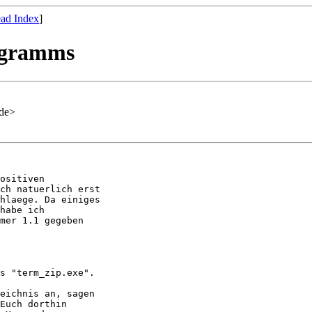
ad Index
]
ogramms
.de>
ositiven

ch natuerlich erst

hlaege. Da einiges

habe ich

mer 1.1 gegeben

s "term_zip.exe".

eichnis an, sagen

Euch dorthin
