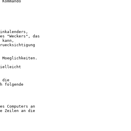
 Kommando

ielleicht

 die

h folgende

es Computers an

e Zeilen an die
