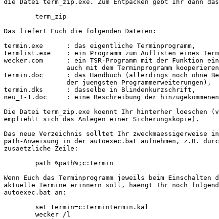
die Datei term_zip.exe. Zum Entpacken gebt Ihr dann das
	term_zip

Das liefert Euch die folgenden Dateien:

termin.exe	: das eigentliche Terminprogramm,

termlist.exe	: ein Programm zum Auflisten eines Terminkalenders,

wecker.com	: ein TSR-Programm mit der Funktion eines "Weckers", das

		auch mit dem Terminprogramm kooperieren kann,

termin.doc	: das Handbuch (allerdings noch ohne Beruecksichtigung

		der juengsten Programmerweiterungen),

termin.dks	: dasselbe in Blindenkurzschrift,

neu_1-1.doc	: eine Beschreibung der hinzugekommenen Moeglichkeiten.

Die Datei term_zip.exe koennt Ihr hinterher loeschen (v
empfiehlt sich das Anlegen einer Sicherungskopie).

Das neue Verzeichnis solltet Ihr zweckmaessigerweise in
path-Anweisung in der autoexec.bat aufnehmen, z.B. durc
zusaetzliche Zeile:

	path %path%;c:termin

Wenn Euch das Terminprogramm jeweils beim Einschalten d
aktuelle Termine erinnern soll, haengt Ihr noch folgend
autoexec.bat an:

	set termin=c:termintermin.kal

	wecker /l
