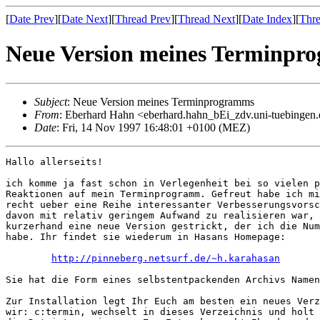
[
Date Prev
][
Date Next
][
Thread Prev
][
Thread Next
][
Date Index
][
Thre
Neue Version meines Terminpr
Subject
: Neue Version meines Terminprogramms
From
: Eberhard Hahn <eberhard.hahn_bEi_zdv.uni-tuebingen
Date
: Fri, 14 Nov 1997 16:48:01 +0100 (MEZ)
Hallo allerseits!

ich komme ja fast schon in Verlegenheit bei so vielen p
Reaktionen auf mein Terminprogramm. Gefreut habe ich mi
recht ueber eine Reihe interessanter Verbesserungsvorsc
davon mit relativ geringem Aufwand zu realisieren war, 
kurzerhand eine neue Version gestrickt, der ich die Num
habe. Ihr findet sie wiederum in Hasans Homepage:

http://pinneberg.netsurf.de/~h.karahasan
Sie hat die Form eines selbstentpackenden Archivs Namen
Zur Installation legt Ihr Euch am besten ein neues Verz
wir: c:termin, wechselt in dieses Verzeichnis und holt 