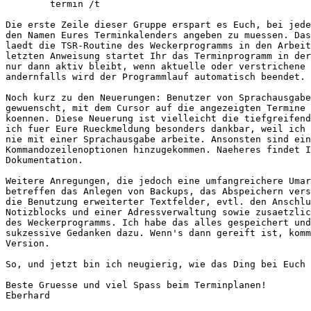
	termin /t

Die erste Zeile dieser Gruppe erspart es Euch, bei jede
den Namen Eures Terminkalenders angeben zu muessen. Das
laedt die TSR-Routine des Weckerprogramms in den Arbeit
letzten Anweisung startet Ihr das Terminprogramm in der
nur dann aktiv bleibt, wenn aktuelle oder verstrichene 
andernfalls wird der Programmlauf automatisch beendet.

Noch kurz zu den Neuerungen: Benutzer von Sprachausgabe
gewuenscht, mit dem Cursor auf die angezeigten Termine 
koennen. Diese Neuerung ist vielleicht die tiefgreifend
ich fuer Eure Rueckmeldung besonders dankbar, weil ich 
nie mit einer Sprachausgabe arbeite. Ansonsten sind ein
Kommandozeilenoptionen hinzugekommen. Naeheres findet I
Dokumentation.

Weitere Anregungen, die jedoch eine umfangreichere Umar
betreffen das Anlegen von Backups, das Abspeichern vers
die Benutzung erweiterter Textfelder, evtl. den Anschlu
Notizblocks und einer Adressverwaltung sowie zusaetzlic
des Weckerprogramms. Ich habe das alles gespeichert und
sukzessive Gedanken dazu. Wenn's dann gereift ist, komm
Version.

So, und jetzt bin ich neugierig, wie das Ding bei Euch 
Beste Gruesse und viel Spass beim Terminplanen!

Eberhard
