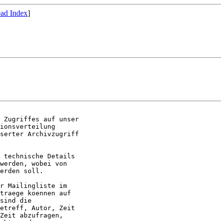
ad Index
]
 Zugriffes auf unser

ionsverteilung

serter Archivzugriff

 technische Details

werden, wobei von

erden soll.

r Mailingliste im

traege koennen auf

sind die

etreff, Autor, Zeit

Zeit abzufragen,
