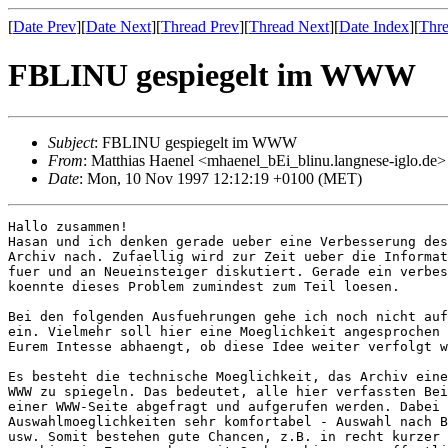
[
Date Prev
][
Date Next
][
Thread Prev
][
Thread Next
][
Date Index
][
Thre
FBLINU gespiegelt im WWW
Subject
: FBLINU gespiegelt im WWW
From
: Matthias Haenel <mhaenel_bEi_blinu.langnese-iglo.de>
Date
: Mon, 10 Nov 1997 12:12:19 +0100 (MET)
Hallo zusammen!

Hasan und ich denken gerade ueber eine Verbesserung des
Archiv nach. Zufaellig wird zur Zeit ueber die Informat
fuer und an Neueinsteiger diskutiert. Gerade ein verbes
koennte dieses Problem zumindest zum Teil loesen.

Bei den folgenden Ausfuehrungen gehe ich noch nicht auf
ein. Vielmehr soll hier eine Moeglichkeit angesprochen 
Eurem Intesse abhaengt, ob diese Idee weiter verfolgt w
Es besteht die technische Moeglichkeit, das Archiv eine
WWW zu spiegeln. Das bedeutet, alle hier verfassten Bei
einer WWW-Seite abgefragt und aufgerufen werden. Dabei 
Auswahlmoeglichkeiten sehr komfortabel - Auswahl nach B
usw. Somit bestehen gute Chancen, z.B. in recht kurzer 