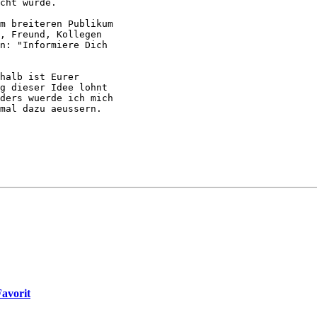
cht wurde.

m breiteren Publikum

, Freund, Kollegen

n: "Informiere Dich

halb ist Eurer

g dieser Idee lohnt

ders wuerde ich mich

mal dazu aeussern.

Favorit