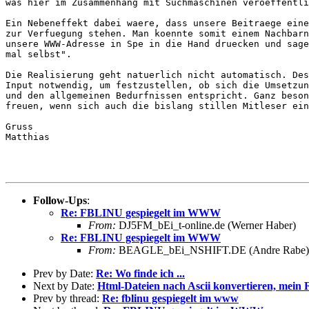
was hier im Zusammenhang mit Suchmaschinen veroeffentli
Ein Nebeneffekt dabei waere, dass unsere Beitraege eine
zur Verfuegung stehen. Man koennte somit einem Nachbarn
unsere WWW-Adresse in Spe in die Hand druecken und sage
mal selbst".

Die Realisierung geht natuerlich nicht automatisch. Des
Input notwendig, um festzustellen, ob sich die Umsetzun
und den allgemeinen Bedurfnissen entspricht. Ganz beson
freuen, wenn sich auch die bislang stillen Mitleser ein
Gruss

Matthias

Follow-Ups
:
Re: FBLINU gespiegelt im WWW
From:
DJ5FM_bEi_t-online.de (Werner Haber)
Re: FBLINU gespiegelt im WWW
From:
BEAGLE_bEi_NSHIFT.DE (Andre Rabe)
Prev by Date:
Re: Wo finde ich ...
Next by Date:
Html-Dateien nach Ascii konvertieren, mein 
Prev by thread:
Re: fblinu gespiegelt im www