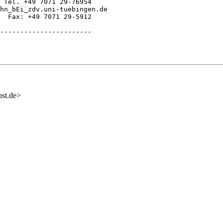
 Tel. +49 7071 29-76954

hn_bEi_zdv.uni-tuebingen.de

  Fax: +49 7071 29-5912

-----------------------

ost.de>