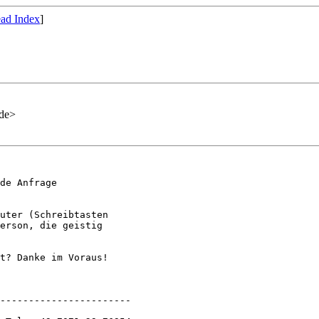
ad Index
]
.de>
de Anfrage

uter (Schreibtasten

erson, die geistig

t? Danke im Voraus!

-----------------------
