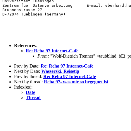
Universitaet Tuebingen                                 
Zentrum fuer Datenverarbeitung      E-mail: eberhard.ha
Brunnenstrasse 27                                      
D-72074 Tuebingen (Germany)

-------------------------------------------------------
References
:
Re: Reha 97 Internet-Cafe
From:
"Wolf-Dietrich Trenner" <taubblind_bEi_p
Prev by Date:
Re: Reha 97 Internet-Cafe
Next by Date:
Wasserski, Reisetip
Prev by thread:
Re: Reha 97 Internet-Cafe
Next by thread:
Reha 97- was mir so begegnet ist
Index(es):
Date
Thread