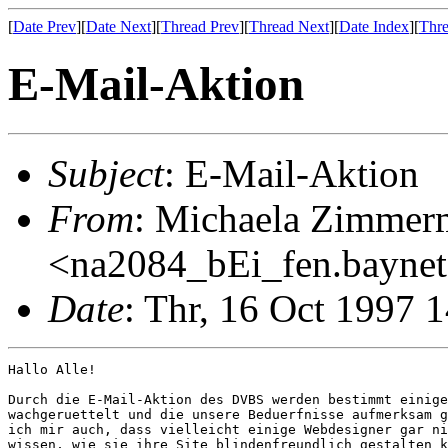
[
Date Prev
][
Date Next
][
Thread Prev
][
Thread Next
][
Date Index
][
Thre
E-Mail-Aktion
Subject
: E-Mail-Aktion
From
: Michaela Zimme
<na2084_bEi_fen.baynet
Date
: Thr, 16 Oct 1997 
Hallo Alle!

Durch die E-Mail-Aktion des DVBS werden bestimmt einige
wachgeruettelt und die unsere Beduerfnisse aufmerksam g
ich mir auch, dass vielleicht einige Webdesigner gar ni
wissen, wie sie ihre Site blindenfreundlich gestalten k