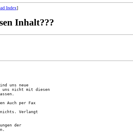
ad Index
]
esen Inhalt???
ind uns neue

 uns nicht mit diesen

assen.

en Auch per Fax

nichts. Verlangt

ungen der

n.
