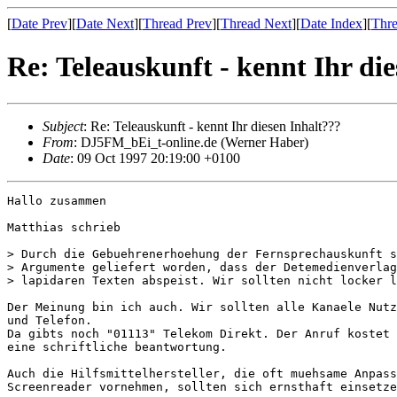
[
Date Prev
][
Date Next
][
Thread Prev
][
Thread Next
][
Date Index
][
Thre
Re: Teleauskunft - kennt Ihr di
Subject
: Re: Teleauskunft - kennt Ihr diesen Inhalt???
From
: DJ5FM_bEi_t-online.de (Werner Haber)
Date
: 09 Oct 1997 20:19:00 +0100
Hallo zusammen

Matthias schrieb

> Durch die Gebuehrenerhoehung der Fernsprechauskunft s
> Argumente geliefert worden, dass der Detemedienverlag
> lapidaren Texten abspeist. Wir sollten nicht locker l
Der Meinung bin ich auch. Wir sollten alle Kanaele Nutz
und Telefon.

Da gibts noch "01113" Telekom Direkt. Der Anruf kostet 
eine schriftliche beantwortung.

Auch die Hilfsmittelhersteller, die oft muehsame Anpass
Screenreader vornehmen, sollten sich ernsthaft einsetze