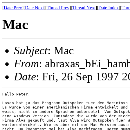
[
Date Prev
][
Date Next
][
Thread Prev
][
Thread Next
][
Date Index
][
Thre
Mac
Subject
: Mac
From
: abraxas_bEi_hamb
Date
: Fri, 26 Sep 1997
Hallo Peter,

Hasan hat ja das Programm Outspoken fuer den Macintosh 
Es wurde von einer amerikanischen Firma entwickelt und 
weiss, nicht in andere Sprachen uebersetzt. Von Outspok
eine Windows Version. Zumindest die wurde von der Niede
Firma Alva gekauft und, laut Alva wird Outspoken fuer W
weiterentwickelt. Wie es aber mit der Mac-Version aussi
nicht. Du koenntest mal bei Alva nachfragen. Deren Numm