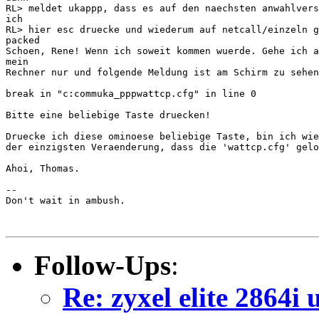
RL> meldet ukappp, dass es auf den naechsten anwahlvers
ich

RL> hier esc druecke und wiederum auf netcall/einzeln g
packed

Schoen, Rene! Wenn ich soweit kommen wuerde. Gehe ich a
mein

Rechner nur und folgende Meldung ist am Schirm zu sehen
break in "c:commuka_pppwattcp.cfg" in line 0

Bitte eine beliebige Taste druecken!

Druecke ich diese ominoese beliebige Taste, bin ich wie
der einzigsten Veraenderung, dass die 'wattcp.cfg' gelo
Ahoi, Thomas.

--

Don't wait in ambush.

Follow-Ups
:
Re: zyxel elite 2864