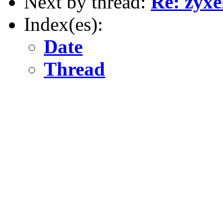
Next by thread:
Re: zyxe
Index(es):
Date
Thread