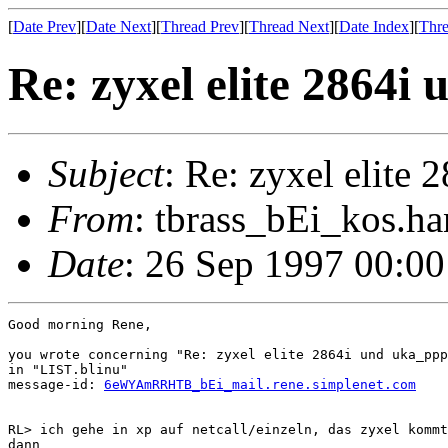
[
Date Prev
][
Date Next
][
Thread Prev
][
Thread Next
][
Date Index
][
Thre
Re: zyxel elite 2864i
Subject
: Re: zyxel elite
From
: tbrass_bEi_kos.h
Date
: 26 Sep 1997 00:0
Good morning Rene,

you wrote concerning "Re: zyxel elite 2864i und uka_ppp
in "LIST.blinu"

message-id: 
6eWYAmRRHTB_bEi_mail.rene.simplenet.com
RL> ich gehe in xp auf netcall/einzeln, das zyxel kommt
dann
