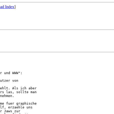
ad Index
]
r und WWW":

utzer von

ehlt. Als ich aber

rs las, sollte man

nehmen.

me fuer graphische

lf, erzaehle uns

r Jaws zur
