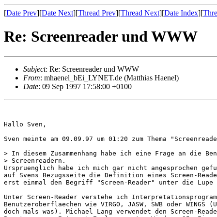
[
Date Prev
][
Date Next
][
Thread Prev
][
Thread Next
][
Date Index
][
Thre
Re: Screenreader und WWW
Subject
: Re: Screenreader und WWW
From
: mhaenel_bEi_LYNET.de (Matthias Haenel)
Date
: 09 Sep 1997 17:58:00 +0100
Hallo Sven,

Sven meinte am 09.09.97 um 01:20 zum Thema "Screenreade
> In diesem Zusammenhang habe ich eine Frage an die Ben
> Screenreadern.

Urspruenglich habe ich mich gar nicht angesprochen gefu
auf Svens Bezugsseite die Definition eines Screen-Reade
erst einmal den Begriff "Screen-Reader" unter die Lupe 
Unter Screen-Reader verstehe ich Interpretationsprogram
Benutzeroberflaechen wie VIRGO, JASW, SWB oder WINGS (U
doch mals was). Michael Lang verwendet den Screen-Reade