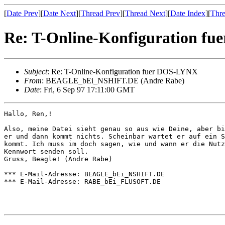
[
Date Prev
][
Date Next
][
Thread Prev
][
Thread Next
][
Date Index
][
Thre
Re: T-Online-Konfiguration f
Subject
: Re: T-Online-Konfiguration fuer DOS-LYNX
From
: BEAGLE_bEi_NSHIFT.DE (Andre Rabe)
Date
: Fri, 6 Sep 97 17:11:00 GMT
Hallo, Ren‚!

Also, meine Datei sieht genau so aus wie Deine, aber bi
er und dann kommt nichts. Scheinbar wartet er auf ein S
kommt. Ich muss im doch sagen, wie und wann er die Nutz
Kennwort senden soll.

Gruss, Beagle! (Andre Rabe)

*** E-Mail-Adresse: BEAGLE_bEi_NSHIFT.DE

*** E-Mail-Adresse: RABE_bEi_FLUSOFT.DE
