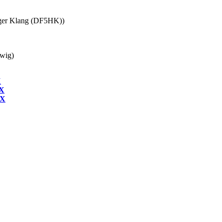
lger Klang (DF5HK))
wig)
X
NX
NX