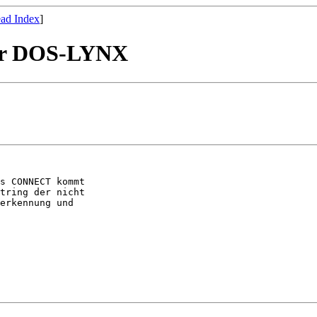
ad Index
]
uer DOS-LYNX
s CONNECT kommt

tring der nicht

erkennung und
