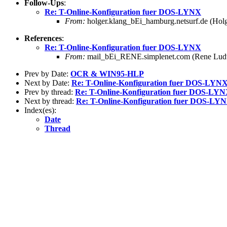
Follow-Ups
:
Re: T-Online-Konfiguration fuer DOS-LYNX
From:
holger.klang_bEi_hamburg.netsurf.de (Ho
References
:
Re: T-Online-Konfiguration fuer DOS-LYNX
From:
mail_bEi_RENE.simplenet.com (Rene Lud
Prev by Date:
OCR & WIN95-HLP
Next by Date:
Re: T-Online-Konfiguration fuer DOS-LYN
Prev by thread:
Re: T-Online-Konfiguration fuer DOS-LY
Next by thread:
Re: T-Online-Konfiguration fuer DOS-LY
Index(es):
Date
Thread