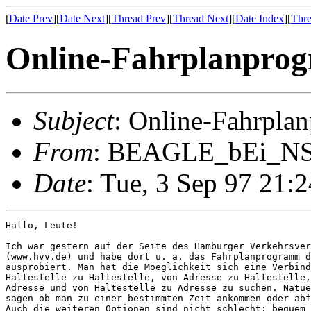
[
Date Prev
][
Date Next
][
Thread Prev
][
Thread Next
][
Date Index
][
Thre
Online-Fahrplanpro
Subject
: Online-Fahrpl
From
: BEAGLE_bEi_NS
Date
: Tue, 3 Sep 97 21
Hallo, Leute!

Ich war gestern auf der Seite des Hamburger Verkehrsver
(www.hvv.de) und habe dort u. a. das Fahrplanprogramm d
ausprobiert. Man hat die Moeglichkeit sich eine Verbind
Haltestelle zu Haltestelle, von Adresse zu Haltestelle,
Adresse und von Haltestelle zu Adresse zu suchen. Natue
sagen ob man zu einer bestimmten Zeit ankommen oder abf
Auch die weiteren Optionen sind nicht schlecht: bequem 