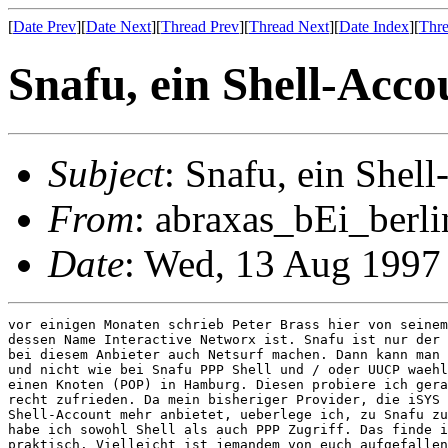
[
Date Prev
][
Date Next
][
Thread Prev
][
Thread Next
][
Date Index
][
Thre
Snafu, ein Shell-Acco
Subject
: Snafu, ein Shel
From
: abraxas_bEi_berli
Date
: Wed, 13 Aug 199
vor einigen Monaten schrieb Peter Brass hier von seinem
dessen Name Interactive Networx ist. Snafu ist nur der 
bei diesem Anbieter auch Netsurf machen. Dann kann man 
und nicht wie bei Snafu PPP Shell und / oder UUCP waehl
einen Knoten (POP) in Hamburg. Diesen probiere ich gera
recht zufrieden. Da mein bisheriger Provider, die iSYS 
Shell-Account mehr anbietet, ueberlege ich, zu Snafu zu
habe ich sowohl Shell als auch PPP Zugriff. Das finde i
praktisch. Vielleicht ist jemandem von euch aufgefallen