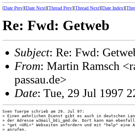
[
Date Prev
][
Date Next
][
Thread Prev
][
Thread Next
][
Date Index
][
Thre
Re: Fwd: Getweb
Subject
: Re: Fwd: Getwe
From
: Martin Ramsch <r
passau.de>
Date
: Tue, 29 Jul 1997 
Sven Tuerpe schrieb am 29. Jul 97:

> Einen aehnlichen Dienst gibt es auch in deutschen Lan
> der Adresse w3mail_bEi_gmd.de. Dort kann man ebenfall
> "get <URL>" Webseiten anfordern und mit "help" eine A
> anrufen.
