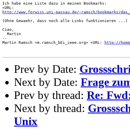
Ich habe eine Liste dazu in meinen Bookmarks:

http://www.forwiss.uni-passau.de/~ramsch/bookmarks/das_
(Ohne Gewaehr, dass noch alle Links funktionieren ...)

Ciao,

  Martin

--

Martin Ramsch <m.ramsch_bEi_ieee.org> <URL: 
http://home
Prev by Date:
Grossschr
Next by Date:
Frage zu
Prev by thread:
Re: Fwd
Next by thread:
Grosssc
Unix