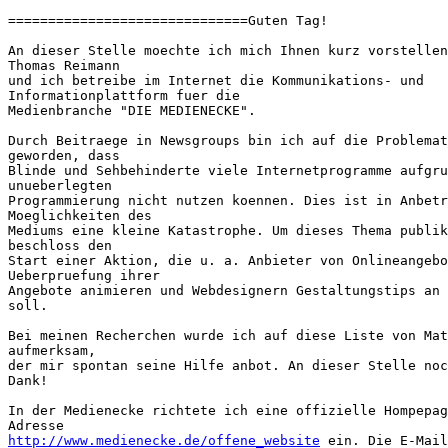
==============================Guten Tag!

An dieser Stelle moechte ich mich Ihnen kurz vorstellen
Thomas Reimann

und ich betreibe im Internet die Kommunikations- und

Informationplattform fuer die

Medienbranche "DIE MEDIENECKE".

Durch Beitraege in Newsgroups bin ich auf die Problemat
geworden, dass

Blinde und Sehbehinderte viele Internetprogramme aufgru
unueberlegten

Programmierung nicht nutzen koennen. Dies ist in Anbetr
Moeglichkeiten des

Mediums eine kleine Katastrophe. Um dieses Thema publik
beschloss den

Start einer Aktion, die u. a. Anbieter von Onlineangebo
Ueberpruefung ihrer

Angebote animieren und Webdesignern Gestaltungstips an 
soll.

Bei meinen Recherchen wurde ich auf diese Liste von Mat
aufmerksam,

der mir spontan seine Hilfe anbot. An dieser Stelle noc
Dank!

In der Medienecke richtete ich eine offizielle Hompepag
http://www.medienecke.de/offene_website
 ein. Die E-Mail