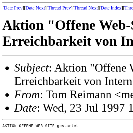
[
Date Prev
][
Date Next
][
Thread Prev
][
Thread Next
][
Date Index
][
Thre
Aktion "Offene Web-S
Erreichbarkeit von I
Subject
: Aktion "Offene 
Erreichbarkeit von Inter
From
: Tom Reimann <me
Date
: Wed, 23 Jul 1997 
AKTION OFFENE WEB-SITE gestartet
