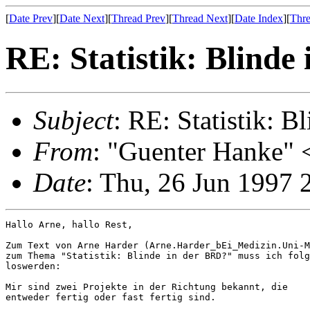
[
Date Prev
][
Date Next
][
Thread Prev
][
Thread Next
][
Date Index
][
Thre
RE: Statistik: Blinde
Subject
: RE: Statistik: 
From
: "Guenter Hanke" 
Date
: Thu, 26 Jun 1997
Hallo Arne, hallo Rest,

Zum Text von Arne Harder (Arne.Harder_bEi_Medizin.Uni-M
zum Thema "Statistik: Blinde in der BRD?" muss ich folg
loswerden:

Mir sind zwei Projekte in der Richtung bekannt, die

entweder fertig oder fast fertig sind.
