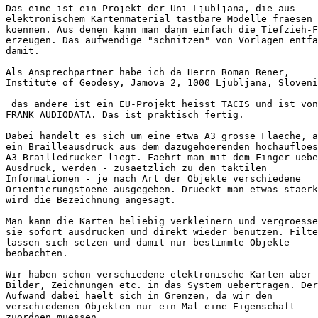
Das eine ist ein Projekt der Uni Ljubljana, die aus

elektronischem Kartenmaterial tastbare Modelle fraesen

koennen. Aus denen kann man dann einfach die Tiefzieh-F
erzeugen. Das aufwendige "schnitzen" von Vorlagen entfa
damit.

Als Ansprechpartner habe ich da Herrn Roman Rener,

Institute of Geodesy, Jamova 2, 1000 Ljubljana, Sloveni
 das andere ist ein EU-Projekt heisst TACIS und ist von

FRANK AUDIODATA. Das ist praktisch fertig.

Dabei handelt es sich um eine etwa A3 grosse Flaeche, a
ein Brailleausdruck aus dem dazugehoerenden hochaufloes
A3-Brailledrucker liegt. Faehrt man mit dem Finger uebe
Ausdruck, werden - zusaetzlich zu den taktilen

Informationen - je nach Art der Objekte verschiedene

Orientierungstoene ausgegeben. Drueckt man etwas staerk
wird die Bezeichnung angesagt.

Man kann die Karten beliebig verkleinern und vergroesse
sie sofort ausdrucken und direkt wieder benutzen. Filte
lassen sich setzen und damit nur bestimmte Objekte

beobachten.

Wir haben schon verschiedene elektronische Karten aber 
Bilder, Zeichnungen etc. in das System uebertragen. Der

Aufwand dabei haelt sich in Grenzen, da wir den

verschiedenen Objekten nur ein Mal eine Eigenschaft

zuordnen muessen.
