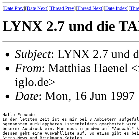
[
Date Prev
][
Date Next
][
Thread Prev
][
Thread Next
][
Date Index
][
Thre
LYNX 2.7 und die TA
Subject
: LYNX 2.7 und d
From
: Matthias Haenel 
iglo.de>
Date
: Mon, 16 Jun 199
Hallo Freunde!

In der letzten Zeit ist es mir bei 3 Anbietern aufgefal
ogenannten aufklappbaren Listenfeldern gearbeitet wird.
beserer Ausdruck ein. Man muss irgendwo auf "Auswahl" k
dessen geht eine Auswahlliste auf. So etwas gibt es bei
Stern-News und Brinkmann-Katalog.
