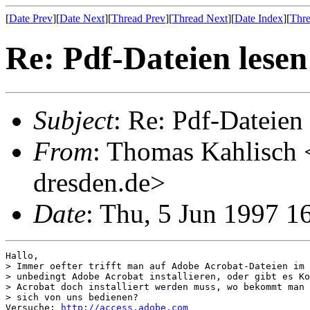
[
Date Prev
][
Date Next
][
Thread Prev
][
Thread Next
][
Date Index
][
Thre
Re: Pdf-Dateien lesen
Subject
: Re: Pdf-Dateien
From
: Thomas Kahlisch 
dresden.de>
Date
: Thu, 5 Jun 1997 
Hallo,

> Immer oefter trifft man auf Adobe Acrobat-Dateien im 
> unbedingt Adobe Acrobat installieren, oder gibt es Ko
> Acrobat doch installiert werden muss, wo bekommt man 
> sich von uns bedienen?

Versuche: 
http://access.adobe.com