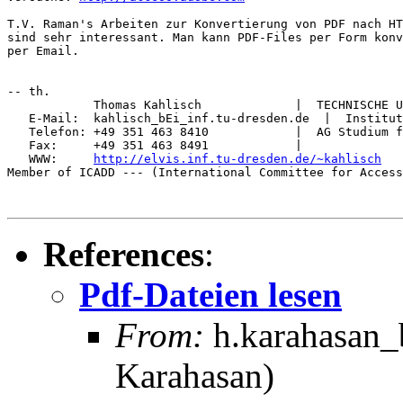
T.V. Raman's Arbeiten zur Konvertierung von PDF nach HT
sind sehr interessant. Man kann PDF-Files per Form konv
per Email.

-- th.

            Thomas Kahlisch             |  TECHNISCHE U
   E-Mail:  kahlisch_bEi_inf.tu-dresden.de  |  Institut
   Telefon: +49 351 463 8410            |  AG Studium f
   Fax:     +49 351 463 8491            |              
   WWW:     
http://elvis.inf.tu-dresden.de/~kahlisch
Member of ICADD --- (International Committee for Access
References
:
Pdf-Dateien lesen
From:
h.karahasan_
Karahasan)