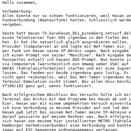
Hallo zusammen,

Vorbemerkung:

Alles konnte nur so schoen funktionieren, weil Hasan un
Funkverbindung (Amateurfunk) hatten. Schliesslich werde
vergeben.

heute hatt Hasan (h.karahasan_bEi_pinneberg.netsurf.de)
einen Telnetserver fuer DOS irgendwo in den Tiefen des 
hat. Er hat ihn natuerlich gleich ausprobieren wollen. 
Provider (CompuServe) an und logte mit Net-Tamer ein. j
per Funk von Hasan seine IP-Adress sagen. Nach eingabe 
ich einen Prompt von seiner "Maschine". Nach eingabe de
Passwortes erhielt ich hasans DOS-Prompt. Nun konnte ic
via CompuServe (warscheinlich ein Umweg ueber USA) auf 
HAFAS (Fahrplaninformation) starten und mir eine Zugver
lassen. Das fanden wir beide irgendwie ganz lustig. Es 
nicht ganz reibungslos, weil bei Net-Tamer irgendwas mi
Terminal-Emmulation nicht stimmt. Bei allen Unix-Geschi
VT100/102 ganz gut, wenns funktioniert.

Nach erfolgreichem Abschluss des Versuchs holte ich mir
Terminal das Archiv mit dem Programm bei Hasan ab und i
hier. Hasan war mit einem umgekehrten Versuch einversta
ich eine Verbindung zu meinem Provider auf und lud den 
Hasan gab jetzt bei seinem Net-Tamer meine IP-Adresse e
darauf passierte auf meinem Rechner was. Nach erfolgrei
sich hasan von meinem hier installierten METRO (Fahrpla
Hamburger Verkehrsverbundes) eine Verbindung und konnte
sogar mit ESC-Sequenzen ordnungsgemaess verlassen.
