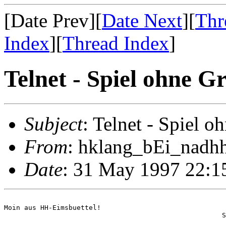
[Date Prev][
Date Next
][
Thr
Index
][
Thread Index
]
Telnet - Spiel ohne G
Subject
: Telnet - Spiel 
From
: hklang_bEi_nadh
Date
: 31 May 1997 22:1
Moin aus HH-Eimsbuettel!                               
                                                      S