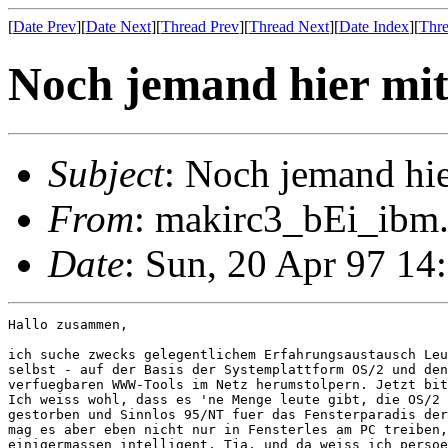
[
Date Prev
][
Date Next
][
Thread Prev
][
Thread Next
][
Date Index
][
Thre
Noch jemand hier mi
Subject
: Noch jemand hi
From
: makirc3_bEi_ibm.
Date
: Sun, 20 Apr 97 14
Hallo zusammen,

ich suche zwecks gelegentlichem Erfahrungsaustausch Leu
selbst - auf der Basis der Systemplattform OS/2 und den
verfuegbaren WWW-Tools im Netz herumstolpern. Jetzt bit
Ich weiss wohl, dass es 'ne Menge leute gibt, die OS/2 
gestorben und Sinnlos 95/NT fuer das Fensterparadis der
mag es aber eben nicht nur in Fensterles am PC treiben,
einigermassen intelligent. Tja, und da weiss ich persoe