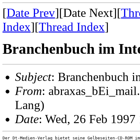
[
Date Prev
][Date Next][
Thr
Index
][
Thread Index
]
Branchenbuch im Int
Subject
: Branchenbuch im
From
: abraxas_bEi_mail
Lang)
Date
: Wed, 26 Feb 1997
Der Dt-Medien-Verlag bietet seine Gelbeseiten-CD-ROM im