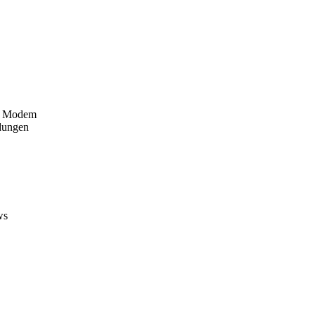
em Modem
dungen
ws